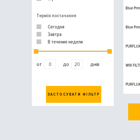
Blue Prin
Термін постачання
Сегодня
Blue Prin
Завтра
В течение недели
PURFLU
от
до
днів
WIX FILT
PURFLU
ЗАСТОСУВАТИ ФІЛЬТР