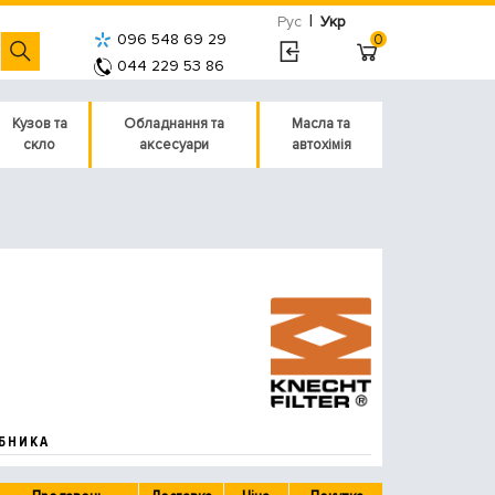
|
Рус
Укр
096 548 69 29
0
044 229 53 86
Кузов та
Обладнання та
Масла та
скло
аксесуари
автохімія
БНИКА