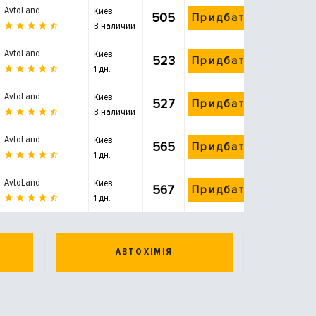
AvtoLand
Киев
505
Придбати
В наличии
AvtoLand
Киев
523
Придбати
1 дн.
AvtoLand
Киев
527
Придбати
В наличии
AvtoLand
Киев
565
Придбати
1 дн.
AvtoLand
Киев
567
Придбати
1 дн.
АВТОХІМІЯ