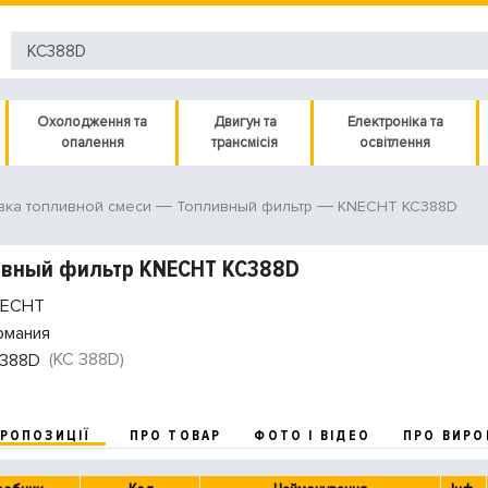
Охолодження та
Двигун та
Електроніка та
опалення
трансмісія
освітлення
KNECHT KC388D
вка топливной смеси
Топливный фильтр
ивный фильтр KNECHT KC388D
ECHT
рмания
(KC 388D)
388D
ПРОПОЗИЦІЇ
ПРО ТОВАР
ФОТО І ВІДЕО
ПРО ВИРО