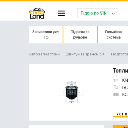
Підбір по VIN
Запчастини для
Підвіска та
Гальмівна
ТО
рульове
система
Автозапчастини
Двигун та трансмісія
Подгото
Топл
KN
Ге
KC
УСІ 