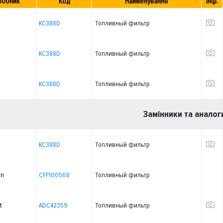
робник
Код
Найменування
Інф.
KC388D
Топливный фильтр
KC388D
Топливный фильтр
KC388D
Топливный фильтр
Замінники та аналог
KC388D
Топливный фильтр
on
CFF100568
Топливный фильтр
t
ADC42359
Топливный фильтр