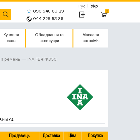
|
Рус
Укр
096 548 69 29
0
044 229 53 86
Кузов та
Обладнання та
Масла та
скло
аксесуари
автохімія
INA FB4PK950
й ремень
БНИКА
Продавець
Доставка
Ціна
Покупка