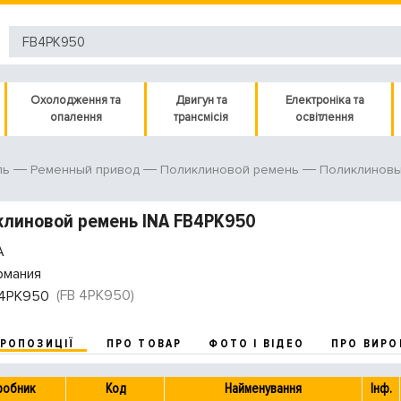
Охолодження та
Двигун та
Електроніка та
опалення
трансмісія
освітлення
ль
Ременный привод
Поликлиновой ремень
Поликлиновы
линовой ремень INA FB4PK950
A
рмания
(FB 4PK950)
4PK950
ПРОПОЗИЦІЇ
ПРО ТОВАР
ФОТО І ВІДЕО
ПРО ВИРО
робник
Код
Найменування
Інф.