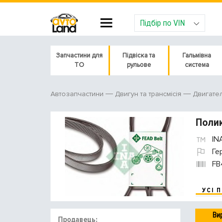
Підбір по VIN
Запчастини для
Підвіска та
Гальмівна
ТО
рульове
система
Автозапчастини
Двигун та трансмісія
Двигате
Полик
IN
Ге
FB
УСІ 
Ви
Продавець: