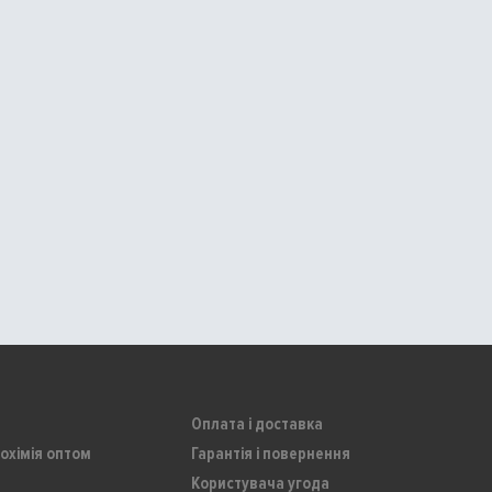
Оплата і доставка
охімія оптом
Гарантія і повернення
Користувача угода