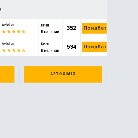
и
AvtoLand
Киев
352
Придбати
В наличии
AvtoLand
Киев
534
Придбати
В наличии
АВТОХІМІЯ