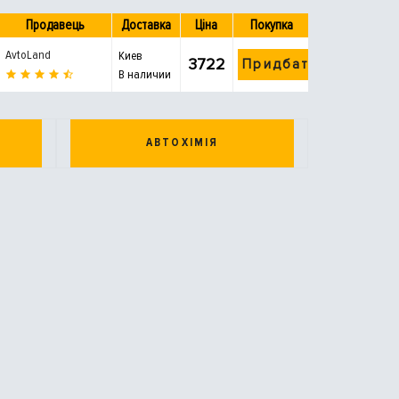
Продавець
Доставка
Ціна
Покупка
AvtoLand
Киев
3722
Придбати
В наличии
АВТОХІМІЯ