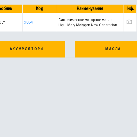
робник
Код
Найменування
Інф.
Синтетическое моторное масло
OLY
9054
Liqui Moly Molygen New Generation
5W-40 4л
АКУМУЛЯТОРИ
МАСЛА