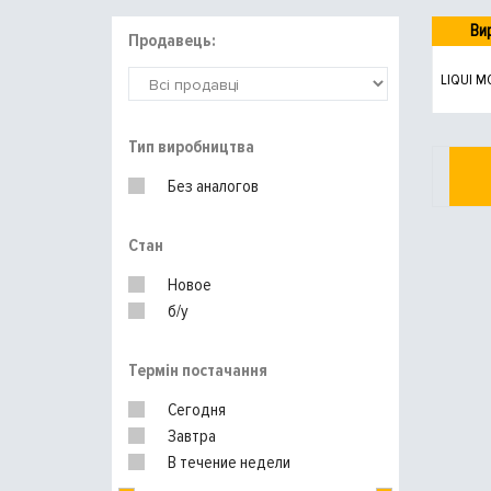
Ви
Продавець:
LIQUI M
Тип виробництва
Без аналогов
Стан
Новое
б/у
Термін постачання
Сегодня
Завтра
В течение недели