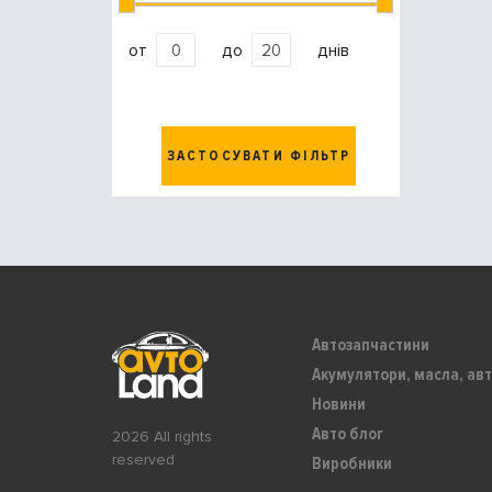
от
до
днів
ЗАСТОСУВАТИ ФІЛЬТР
Автозапчастини
Акумулятори, масла, авт
Новини
Авто блог
2026 All rights
reserved
Виробники