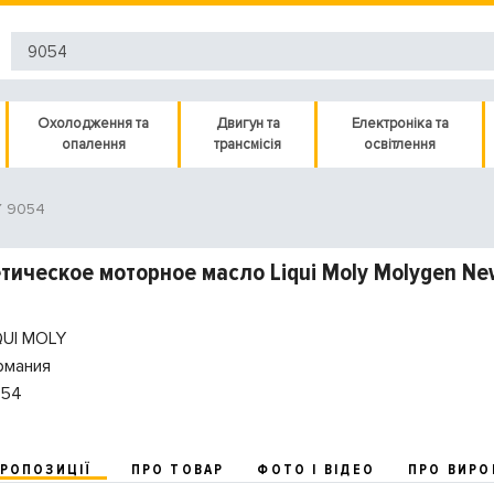
Охолодження та
Двигун та
Електроніка та
опалення
трансмісія
освітлення
Y 9054
тическое моторное масло Liqui Moly Molygen Ne
QUI MOLY
рмания
54
ПРОПОЗИЦІЇ
ПРО ТОВАР
ФОТО І ВІДЕО
ПРО ВИРО