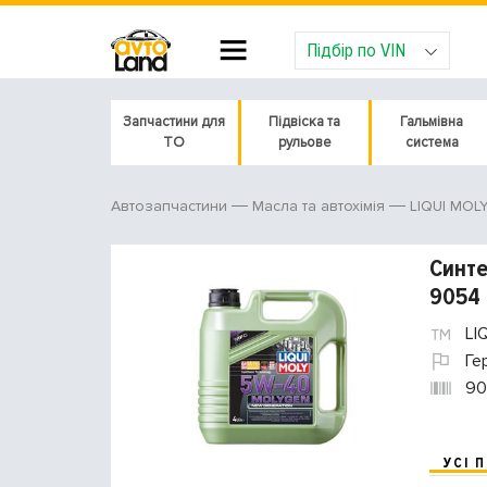
Підбір по VIN
Запчастини для
Підвіска та
Гальмівна
ТО
рульове
система
LIQUI MOL
Автозапчастини
Масла та автохімія
Синте
9054
LI
Ге
90
УСІ 