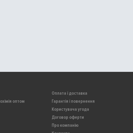
Оплата і доставка
охімія оптом
Гарантія і повернення
Користувача угода
Договор оферти
Про компанію