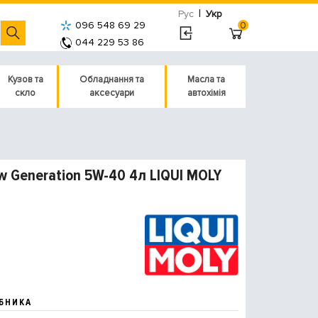
|
Рус
Укр
096 548 69 29
0
044 229 53 86
Кузов та
Обладнання та
Масла та
скло
аксесуари
автохімія
w Generation 5W-40 4л LIQUI MOLY
БНИКА