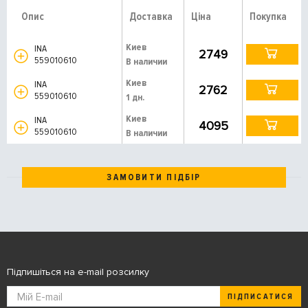
Опис
Доставка
Ціна
Покупка
Киев
INA
2749
559010610
В наличии
Киев
INA
2762
559010610
1 дн.
Киев
INA
4095
559010610
В наличии
ЗАМОВИТИ ПІДБІР
Підпишіться на e-mail розсилку
ПІДПИСАТИСЯ