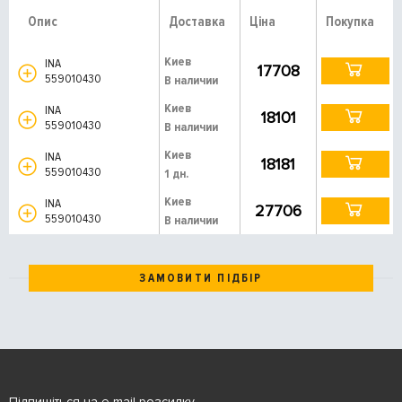
Опис
Доставка
Ціна
Покупка
Киев
INA
17708
559010430
В наличии
Киев
INA
18101
559010430
В наличии
Киев
INA
18181
559010430
1 дн.
Киев
INA
27706
559010430
В наличии
ЗАМОВИТИ ПІДБІР
Підпишіться на e-mail розсилку