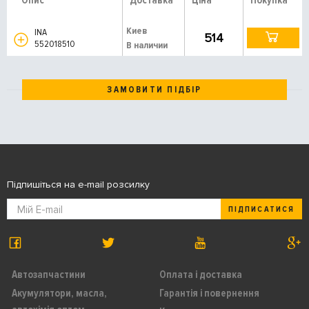
Опис
Доставка
Ціна
Покупка
Киев
INA
514
552018510
В наличии
ЗАМОВИТИ ПІДБІР
Підпишіться на e-mail розсилку
ПІДПИСАТИСЯ
Автозапчастини
Оплата і доставка
Акумулятори, масла,
Гарантія і повернення