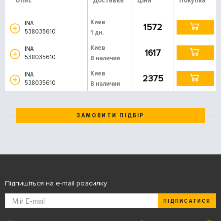
Опис
Доставка
Ціна
Покупка
Киев
INA
1572
538035610
1 дн.
Киев
INA
1617
538035610
В наличии
Киев
INA
2375
538035610
В наличии
ЗАМОВИТИ ПІДБІР
Підпишіться на e-mail розсилку
ПІДПИСАТИСЯ