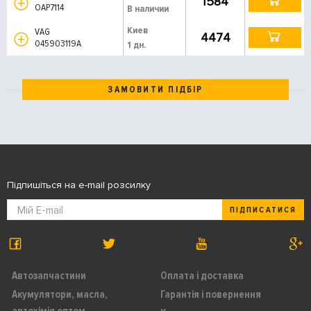
1584
OAP7114
В наличии
Киев
VAG
4474
045903119A
1 дн.
ЗАМОВИТИ ПІДБІР
Підпишіться на e-mail розсилку
ПІДПИСАТИСЯ
Автозапчастини
Оплата і доставка
Акумулятори, масла,
Гарантія і повернення