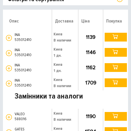
Опис
Доставка
Ціна
Покупка
Киев
INA
1139
535012410
В наличии
Киев
INA
1146
535012410
1 дн.
Киев
INA
1162
535012410
1 дн.
Киев
INA
1709
535012410
В наличии
Замінники та аналоги
Киев
VALEO
1190
588016
В наличии
Киев
GATES