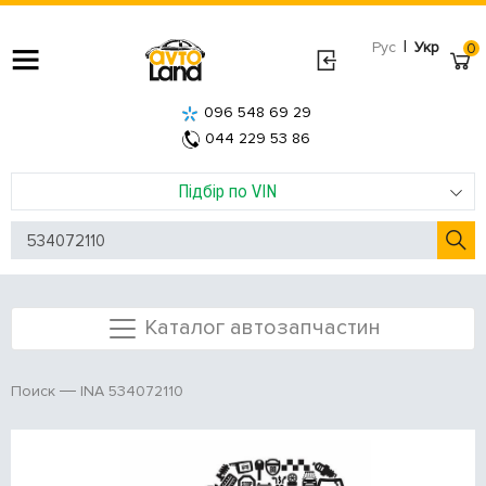
|
Рус
Укр
0
096 548 69 29
044 229 53 86
Підбір по VIN
Каталог автозапчастин
INA 534072110
Поиск