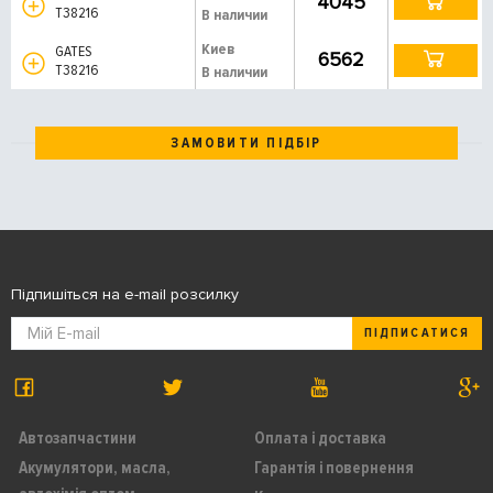
4045
T38216
В наличии
Киев
GATES
6562
T38216
В наличии
ЗАМОВИТИ ПІДБІР
Підпишіться на e-mail розсилку
ПІДПИСАТИСЯ
Автозапчастини
Оплата і доставка
Акумулятори, масла,
Гарантія і повернення