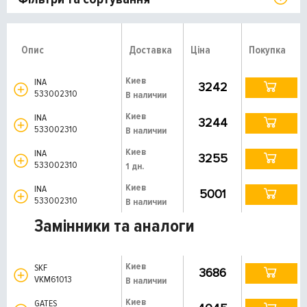
Опис
Доставка
Ціна
Покупка
Киев
INA
3242
533002310
В наличии
Киев
INA
3244
533002310
В наличии
Киев
INA
3255
533002310
1 дн.
Киев
INA
5001
533002310
В наличии
Замінники та аналоги
Киев
SKF
3686
VKM61013
В наличии
Киев
GATES