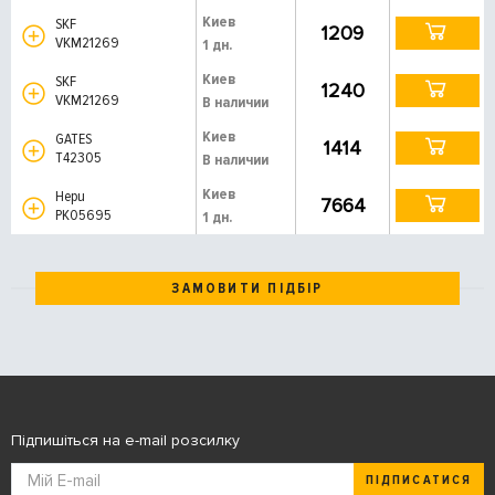
Киев
SKF
1209
VKM21269
1 дн.
Киев
SKF
1240
VKM21269
В наличии
Киев
GATES
1414
T42305
В наличии
Киев
Hepu
7664
PK05695
1 дн.
ЗАМОВИТИ ПІДБІР
Підпишіться на e-mail розсилку
ПІДПИСАТИСЯ