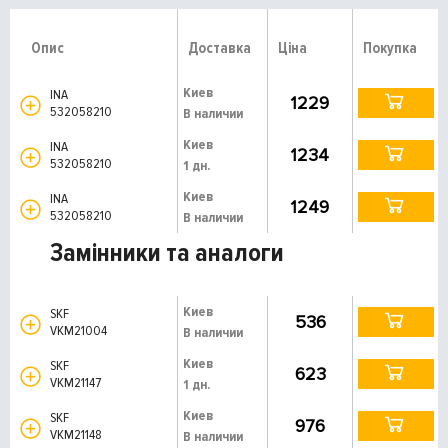
Опис
Доставка
Ціна
Покупка
Киев
INA
1229
532058210
В наличии
Киев
INA
1234
532058210
1 дн.
Киев
INA
1249
532058210
В наличии
Замінники та аналоги
Киев
SKF
536
VKM21004
В наличии
Киев
SKF
623
VKM21147
1 дн.
Киев
SKF
976
VKM21148
В наличии