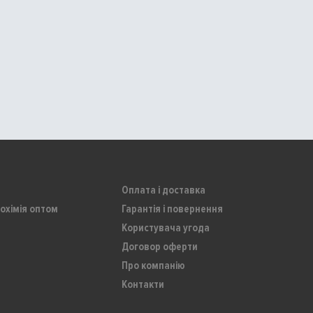
Оплата і доставка
охімія оптом
Гарантія і повернення
Користувача угода
Договор оферти
Про компанію
Контакти