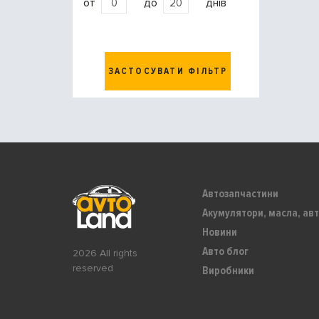
от
до
днів
ЗАСТОСУВАТИ ФІЛЬТР
Автозапчастини
Акумулятори, масла, авт
Новини
Авто блог
2026 All rights
reserved
Виробники