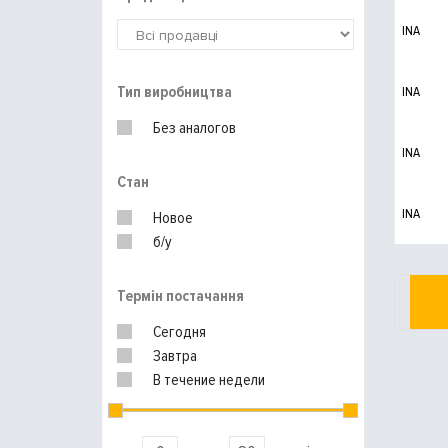
INA
Тип виробництва
INA
Без аналогов
INA
Стан
INA
Новое
б/у
Термін постачання
Сегодня
Завтра
В течение недели