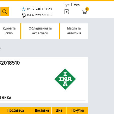
|
Рус
Укр
096 548 69 29
0
044 229 53 86
Кузов та
Обладнання та
Масла та
скло
аксесуари
автохімія
0
32018510
БНИКА
Продавець
Доставка
Ціна
Покупка