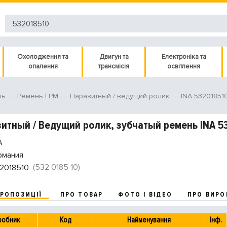
Охолодження та
Двигун та
Електроніка та
опалення
трансмісія
освітлення
INA 53201851
ль
Ремень ГРМ
Паразитный / ведущий ролик
итный / Ведущий ролик, зубчатый ремень INA 5
A
рмания
(532 0185 10)
2018510
ПРОПОЗИЦІЇ
ПРО ТОВАР
ФОТО І ВІДЕО
ПРО ВИРО
робник
Код
Найменування
Інф.