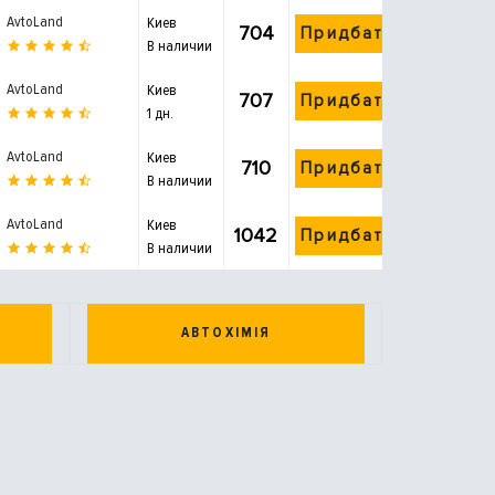
AvtoLand
Киев
704
Придбати
В наличии
AvtoLand
Киев
707
Придбати
1 дн.
AvtoLand
Киев
710
Придбати
В наличии
AvtoLand
Киев
1042
Придбати
В наличии
АВТОХІМІЯ