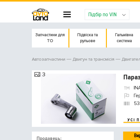
Підбір по VIN
Запчастини для
Підвіска та
Гальмівна
ТО
рульове
система
Автозапчастини
Двигун та трансмісія
Двигате
3
Параз
IN
Ге
53
УСІ 
Ви
Продавець: