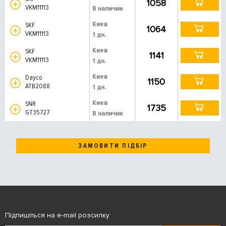
1058
VKM11113
В наличии
Киев
SKF
1064
VKM11113
1 дн.
Киев
SKF
1141
VKM11113
1 дн.
Киев
Dayco
1150
ATB2088
1 дн.
Киев
SNR
1735
GT35727
В наличии
ЗАМОВИТИ ПІДБІР
Підпишіться на e-mail розсилку