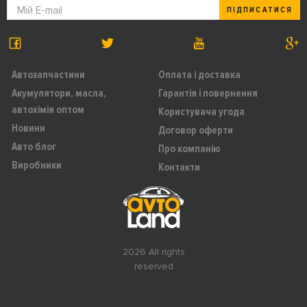
ПІДПИСАТИСЯ
Автозапчастини
Оплата і доставка
Акумулятори, масла,
Гарантія і повернення
автохімія оптом
Користувача угода
Новини
Договор оферти
Авто блог
Про компанію
Виробники
Контакти
2026 All rights
reserved