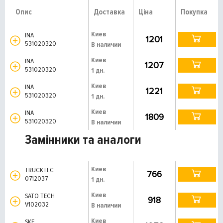
Опис
Доставка
Ціна
Покупка
Киев
INA
1201
531020320
В наличии
Киев
INA
1207
531020320
1 дн.
Киев
INA
1221
531020320
1 дн.
Киев
INA
1809
531020320
В наличии
Замінники та аналоги
Киев
TRUCKTEC
766
0712037
1 дн.
Киев
SATO TECH
918
V102032
В наличии
Киев
SKF