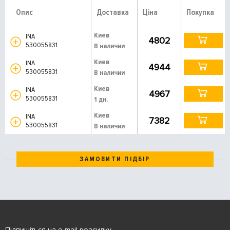
Опис
Доставка
Ціна
Покупка
Киев
INA
4802
530055831
В наличии
Киев
INA
4944
530055831
В наличии
Киев
INA
4967
530055831
1 дн.
Киев
INA
7382
530055831
В наличии
ЗАМОВИТИ ПІДБІР
Підпишіться на e-mail розсилку