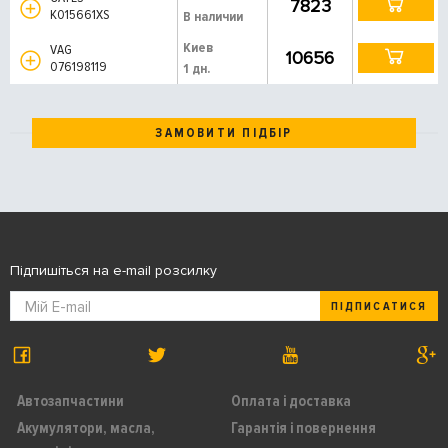
7823
K015661XS
В наличии
Киев
VAG
10656
076198119
1 дн.
ЗАМОВИТИ ПІДБІР
Підпишіться на e-mail розсилку
ПІДПИСАТИСЯ
Автозапчастини
Оплата і доставка
Акумулятори, масла,
Гарантія і повернення