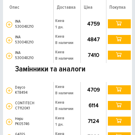
Опис
Доставка
Ціна
Покупка
Киев
INA
4759
530048210
1 дн.
Киев
INA
4847
530048210
В наличии
Киев
INA
7410
530048210
В наличии
Замінники та аналоги
Киев
Dayco
4709
KTB494
В наличии
Киев
CONTITECH
6114
CT1120K1
В наличии
Киев
Hepu
7124
PK05746
1 дн.
Киев
GATES