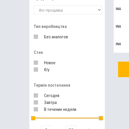
INA
Тип виробництва
INA
Без аналогов
INA
Стан
Новое
б/у
Термін постачання
Сегодня
Завтра
В течение недели