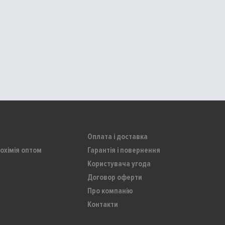
Оплата і доставка
охімія оптом
Гарантія і повернення
Користувача угода
Договор оферти
Про компанію
Контакти