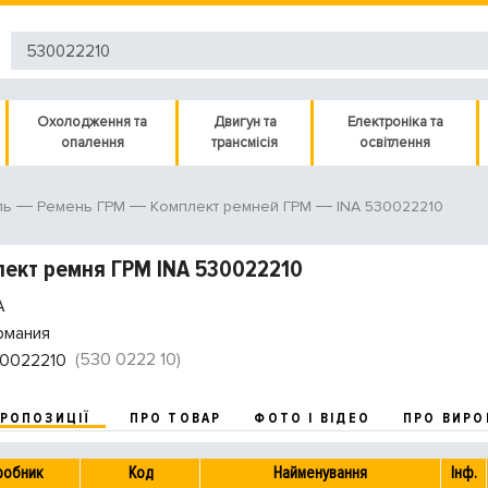
Охолодження та
Двигун та
Електроніка та
опалення
трансмісія
освітлення
INA 530022210
ль
Ремень ГРМ
Комплект ремней ГРМ
ект ремня ГРМ INA 530022210
A
рмания
(530 0222 10)
0022210
ПРОПОЗИЦІЇ
ПРО ТОВАР
ФОТО І ВІДЕО
ПРО ВИРО
робник
Код
Найменування
Інф.