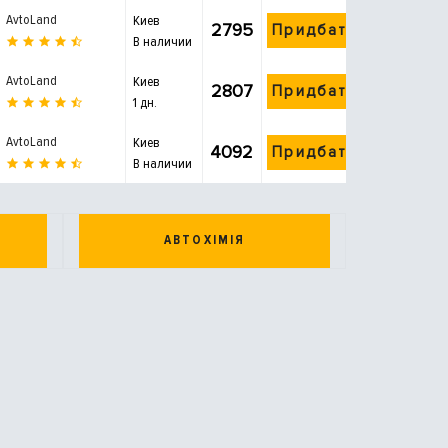
AvtoLand
Киев
2795
Придбати
В наличии
AvtoLand
Киев
2807
Придбати
1 дн.
AvtoLand
Киев
4092
Придбати
В наличии
АВТОХІМІЯ