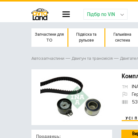
Підбір по VIN
Запчастини для
Підвіска та
Гальмівна
ТО
рульове
система
Автозапчастини
Двигун та трансмісія
Двигате
Компл
IN
Ге
53
УСІ 
Ви
Продавець: