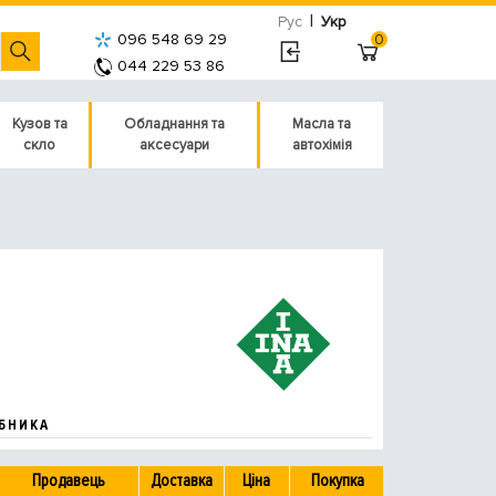
|
Рус
Укр
096 548 69 29
0
044 229 53 86
Кузов та
Обладнання та
Масла та
скло
аксесуари
автохімія
БНИКА
Продавець
Доставка
Ціна
Покупка