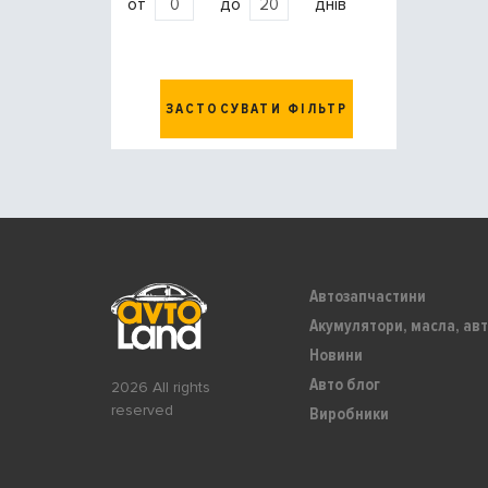
от
до
днів
ЗАСТОСУВАТИ ФІЛЬТР
Автозапчастини
Акумулятори, масла, авт
Новини
Авто блог
2026 All rights
reserved
Виробники