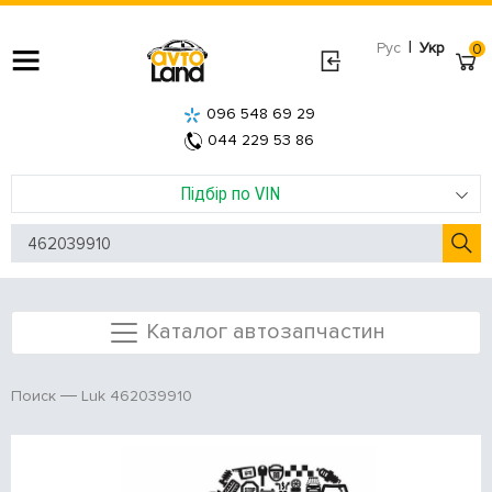
|
Рус
Укр
0
096 548 69 29
044 229 53 86
Підбір по VIN
Каталог автозапчастин
Luk 462039910
Поиск