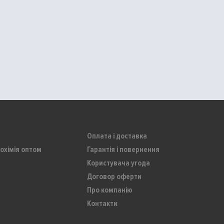
Оплата і доставка
охімія оптом
Гарантія і повернення
Користувача угода
Договор оферти
Про компанію
Контакти