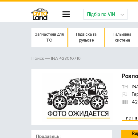
Підбір по VIN
Запчастини для
Підвіска та
Гальмівна
ТО
рульове
система
INA 428010710
Поиск
Розпо
IN
Ге
42
УСІ 
Ви
Продавець: