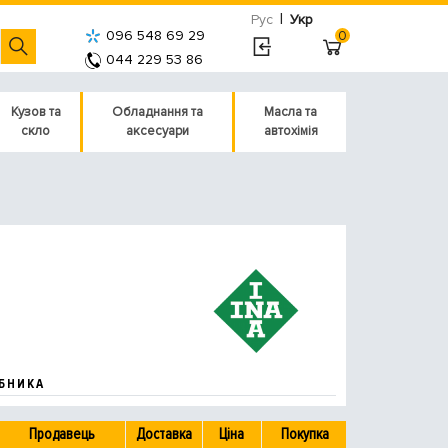
|
Рус
Укр
096 548 69 29
0
044 229 53 86
Кузов та
Обладнання та
Масла та
скло
аксесуари
автохімія
БНИКА
Продавець
Доставка
Ціна
Покупка