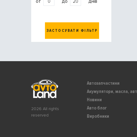
от
до
днів
ЗАСТОСУВАТИ ФІЛЬТР
Автозапчастини
Акумулятори, масла, авт
Новини
Авто блог
2026 All rights
reserved
Виробники