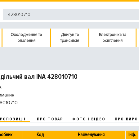
Охолодження та
Двигун та
Електроніка та
опалення
трансмісія
освітлення
дільчий вал INA 428010710
A
рмания
8010710
ПРОПОЗИЦІЇ
ПРО ТОВАР
ФОТО І ВІДЕО
ПРО ВИРО
робник
Код
Найменування
Інф.