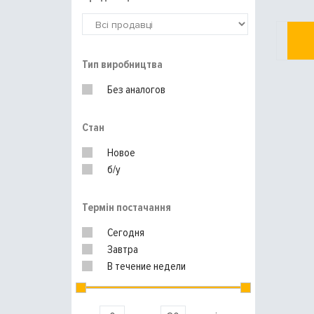
Тип виробництва
Без аналогов
Стан
Новое
б/у
Термін постачання
Сегодня
Завтра
В течение недели