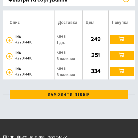
Опис
Доставка
Ціна
Покупка
Киев
INA
249
422014410
1 дн.
Киев
INA
251
422014410
В наличии
Киев
INA
334
422014410
В наличии
ЗАМОВИТИ ПІДБІР
Підпишіться на e-mail розсилку