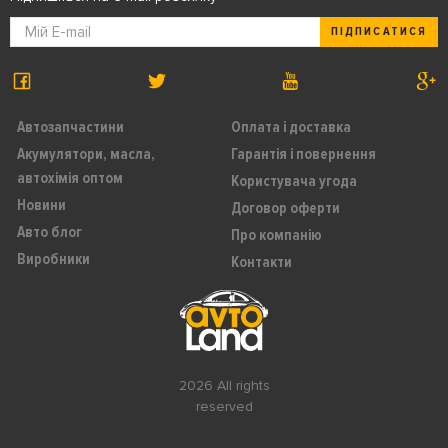
ПІДПИСАТИСЯ
Автозапчастини
Оплата і доставка
Акумулятори, масла,
Гарантія і повернення
автохімія оптом
Користувача угода
Новини
Договор оферти
Авто блог
Про компанію
Виробники
Контакти
2026 All rights
reserved