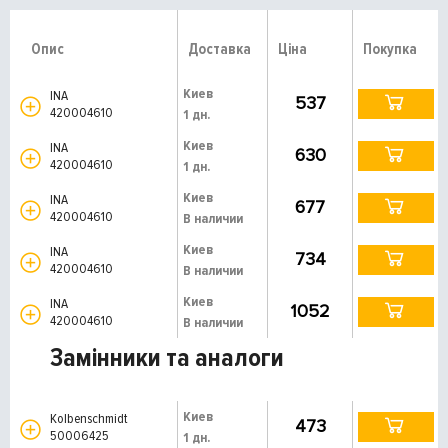
Опис
Доставка
Ціна
Покупка
Киев
INA
537
420004610
1 дн.
Киев
INA
630
420004610
1 дн.
Киев
INA
677
420004610
В наличии
Киев
INA
734
420004610
В наличии
Киев
INA
1052
420004610
В наличии
Замінники та аналоги
Киев
Kolbenschmidt
473
50006425
1 дн.