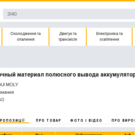
Охолодження та
Двигун та
Електроніка та
опалення
трансмісія
освітлення
чный материал полюсного вывода аккумуляторн
QUI MOLY
рмания
40
ПРОПОЗИЦІЇ
ПРО ТОВАР
ФОТО І ВІДЕО
ПРО ВИРО