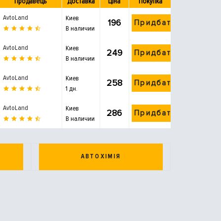
Продавець
Доставка
Ціна
Покупка
AvtoLand
Киев
196
Придбати
В наличии
AvtoLand
Киев
249
Придбати
В наличии
AvtoLand
Киев
258
Придбати
1 дн.
AvtoLand
Киев
286
Придбати
В наличии
АВТОХІМІЯ