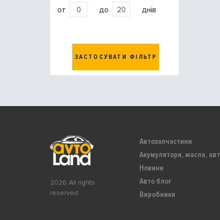
от
до
днів
ЗАСТОСУВАТИ ФІЛЬТР
Автозапчастини
Акумулятори, масла, авт
Новини
Авто блог
2026 All rights
reserved
Виробники