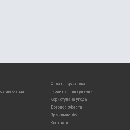
Оплата і доставка
охімія оптом
Гарантія і повернення
Користувача угода
Договор оферти
Про компанію
Контакти