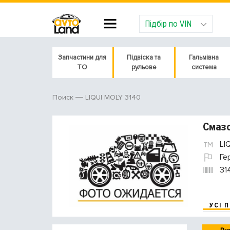
Підбір по VIN
Запчастини для
Підвіска та
Гальмівна
ТО
рульове
система
LIQUI MOLY 3140
Поиск
Смазо
LI
Ге
31
УСІ 