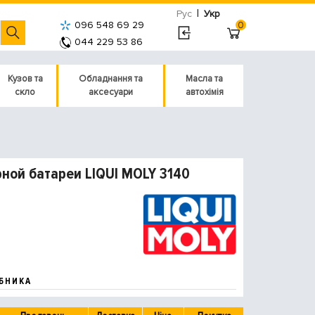
|
Рус
Укр
096 548 69 29
0
044 229 53 86
Кузов та
Обладнання та
Масла та
скло
аксесуари
автохімія
ой батареи LIQUI MOLY 3140
БНИКА