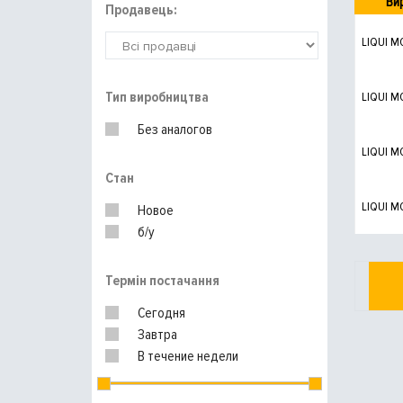
Ви
Продавець:
LIQUI M
Тип виробництва
LIQUI M
Без аналогов
LIQUI M
Стан
LIQUI M
Новое
б/у
Термін постачання
Сегодня
Завтра
В течение недели