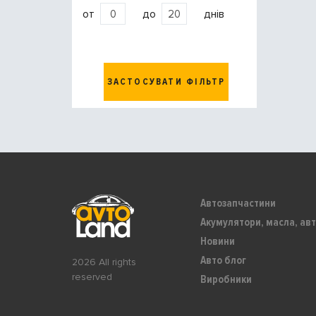
от
до
днів
ЗАСТОСУВАТИ ФІЛЬТР
Автозапчастини
Акумулятори, масла, авт
Новини
Авто блог
2026 All rights
reserved
Виробники