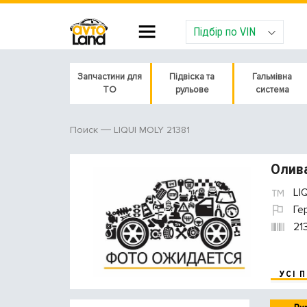
Підбір по VIN
Запчастини для
Підвіска та
Гальмівна
ТО
рульове
система
LIQUI MOLY 21381
Поиск
Олива
LI
Ге
21
УСІ 