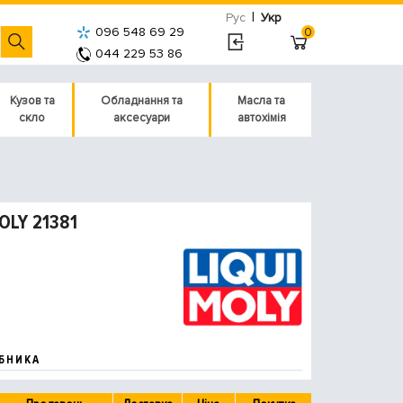
|
Рус
Укр
096 548 69 29
0
044 229 53 86
Кузов та
Обладнання та
Масла та
скло
аксесуари
автохімія
OLY 21381
БНИКА