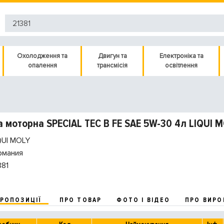
Охолодження та
Двигун та
Електроніка та
опалення
трансмісія
освітлення
 моторна SPECIAL TEC B FE SAE 5W-30 4л LIQUI M
QUI MOLY
рмания
381
ПРОПОЗИЦІЇ
ПРО ТОВАР
ФОТО І ВІДЕО
ПРО ВИРО