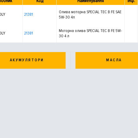
робник
Код
Найменування
Інф.
Олива моторна SPECIAL TEC B FE SAE
OLY
21381
5W-30 4л
Моторна олива SPECIAL TEC B FE 5W-
OLY
21381
30 4 л
АКУМУЛЯТОРИ
МАСЛА