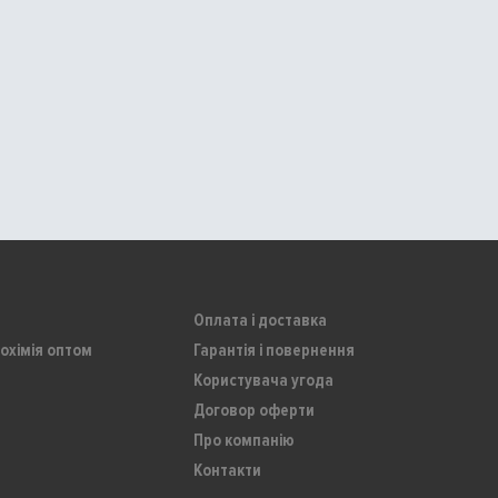
Оплата і доставка
охімія оптом
Гарантія і повернення
Користувача угода
Договор оферти
Про компанію
Контакти