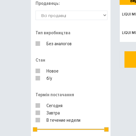
Ви
Продавець:
LIQUI M
Тип виробництва
LIQUI M
Без аналогов
Стан
Новое
б/у
Термін постачання
Сегодня
Завтра
В течение недели