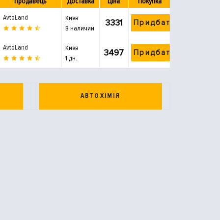
Продавець
Доставка
Ціна
Покупка
AvtoLand
Киев
3331
Придбати
В наличии
AvtoLand
Киев
3497
Придбати
1 дн.
АВТОХІМІЯ