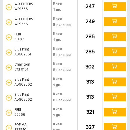
Киев
WIX FILTERS
247
WP9356
1 дн.
Киев
WIX FILTERS
249
WP9356
В наличии
Киев
FEBI
285
30743
1 дн.
Киев
Blue Print
285
ADG02561
В наличии
Киев
Champion
302
CCF0134
В наличии
Киев
Blue Print
313
ADG02562
1 дн.
Киев
Blue Print
313
ADG02562
В наличии
Киев
FEBI
321
32366
1 дн.
Киев
SOFIMA
327
S3254C