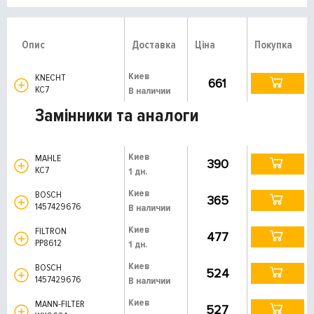
Опис
Доставка
Ціна
Покупка
Киев
KNECHT
661
KC7
В наличии
Замінники та аналоги
Киев
MAHLE
390
KC7
1 дн.
Киев
BOSCH
365
1457429676
В наличии
Киев
FILTRON
477
PP8612
1 дн.
Киев
BOSCH
524
1457429676
В наличии
Киев
MANN-FILTER
527