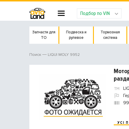
Подбор по VIN
Запчасти для
Подвеска и
Тормозная
ТО
рулевое
система
LIQUI MOLY 9952
Поиск
Мотор
разда
LI
Ге
99
УСІ 