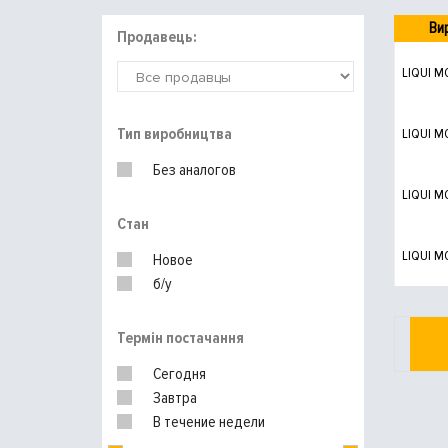
Ви
Продавець:
LIQUI M
Тип виробництва
LIQUI M
Без аналогов
LIQUI M
Стан
LIQUI M
Новое
б/у
Термін постачання
Сегодня
Завтра
В течение недели