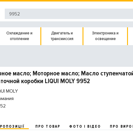
Охлаждение и
Двигатель и
Электроника и
отопление
трансмиссия
освещение
ное масло; Моторное масло; Масло ступенчато
точной коробки LIQUI MOLY 9952
QUI MOLY
рмания
52
ПРОПОЗИЦІЇ
ПРО ТОВАР
ФОТО І ВІДЕО
ПРО ВИРО