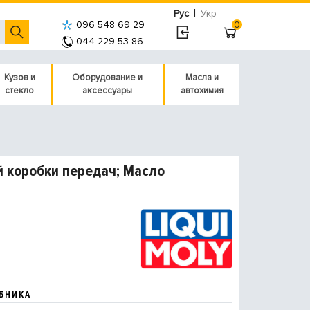
|
Рус
Укр
096 548 69 29
0
044 229 53 86
Кузов и
Оборудование и
Масла и
стекло
аксессуары
автохимия
й коробки передач; Масло
БНИКА