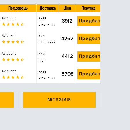
Продавець
Доставка
Ціна
Покупка
AvtoLand
Киев
3912
Придбати
В наличии
AvtoLand
Киев
4262
Придбати
В наличии
AvtoLand
Киев
4412
Придбати
1 дн.
AvtoLand
Киев
5708
Придбати
В наличии
АВТОХІМІЯ