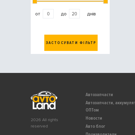
от
до
днів
ЗАСТОСУВАТИ ФІЛЬТР
Автозапчасти
Автозапчасти, аккумуля
ОПТом
Новости
2026 All rights
Авто блог
reserved
Производители