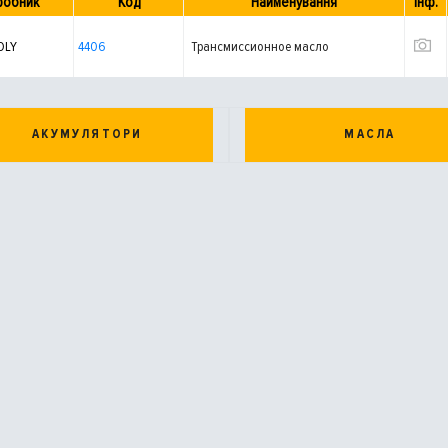
робник
Код
Найменування
Інф.
OLY
4406
Трансмиссионное масло
АКУМУЛЯТОРИ
МАСЛА