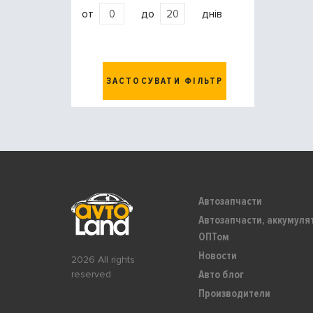
от
до
днів
ЗАСТОСУВАТИ ФІЛЬТР
Автозапчасти
Автозапчасти, аккумуля
ОПТом
Новости
2026 All rights
Авто блог
reserved
Производители