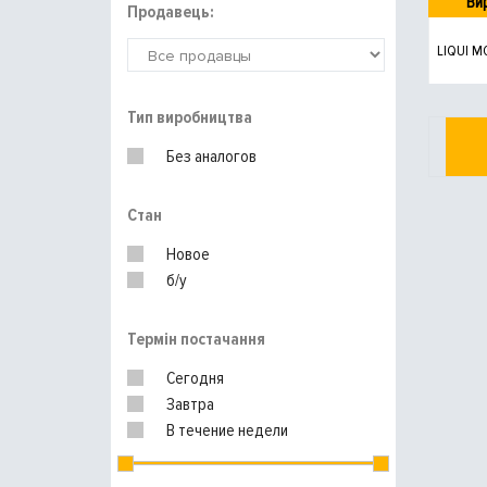
Ви
Продавець:
LIQUI M
Тип виробництва
Без аналогов
Стан
Новое
б/у
Термін постачання
Сегодня
Завтра
В течение недели