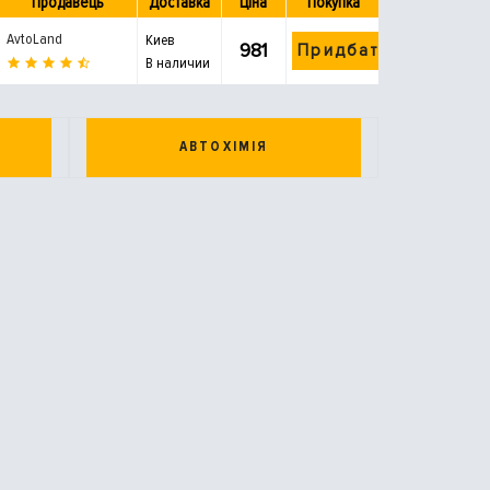
Продавець
Доставка
Ціна
Покупка
AvtoLand
Киев
981
Придбати
В наличии
АВТОХІМІЯ