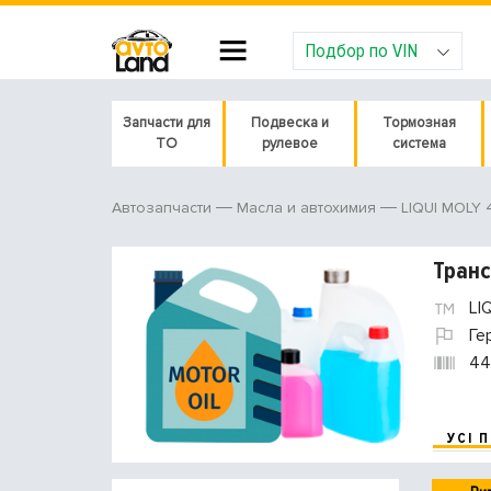
Подбор по VIN
Запчасти для
Подвеска и
Тормозная
ТО
рулевое
система
LIQUI MOLY
Автозапчасти
Масла и автохимия
Транс
LI
Ге
44
УСІ 