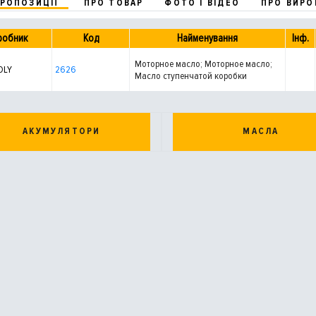
ПРОПОЗИЦІЇ
ПРО ТОВАР
ФОТО І ВІДЕО
ПРО ВИРО
робник
Код
Найменування
Інф.
Моторное масло; Моторное масло;
OLY
2626
Масло ступенчатой коробки
передач; Масло осевого редуктора;
Масло рулевого механизма с
усилителем; Масло раздаточной
коробки; Масло рулевого
АКУМУЛЯТОРИ
МАСЛА
механизма