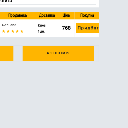
БНИКА
Продавець
Доставка
Ціна
Покупка
AvtoLand
Киев
768
Придбати
1 дн.
АВТОХІМІЯ