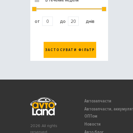
В течение недели
от
до
днів
ЗАСТОСУВАТИ ФІЛЬТР
Автозапчасти
Автозапчасти, аккумуля
ОПТом
Новости
2026 All rights
Авто блог
reserved