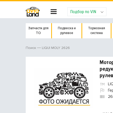
Подбор по VIN
Запчасти для
Подвеска и
Тормозная
ТО
рулевое
система
LIQUI MOLY 2626
Поиск
Мотор
редук
рулев
LI
Ге
26