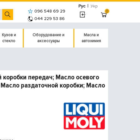
|
Рус
Укр
096 548 69 29
0
044 229 53 86
Кузов и
Оборудование и
Масла и
стекло
аксессуары
автохимия
 коробки передач; Масло осевого
 Масло раздаточной коробки; Масло