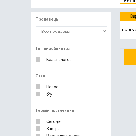
УСІ 
Ви
Продавець:
LIQUI M
Тип виробництва
Без аналогов
Стан
Новое
б/у
Термін постачання
Сегодня
Завтра