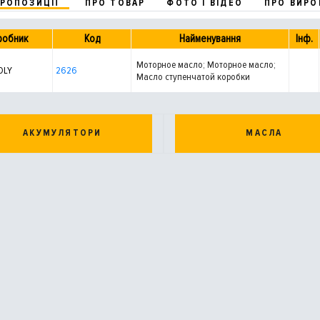
ПРОПОЗИЦІЇ
ПРО ТОВАР
ФОТО І ВІДЕО
ПРО ВИРО
робник
Код
Найменування
Інф.
Моторное масло; Моторное масло;
OLY
2626
Масло ступенчатой коробки
передач; Масло осевого редуктора;
Масло рулевого механизма с
усилителем; Масло раздаточной
коробки; Масло рулевого
АКУМУЛЯТОРИ
МАСЛА
механизма