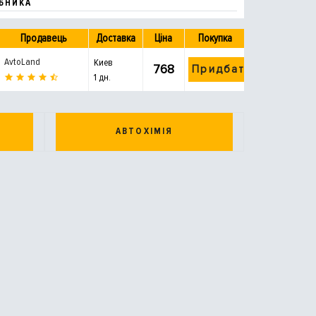
БНИКА
Продавець
Доставка
Ціна
Покупка
AvtoLand
Киев
768
Придбати
1 дн.
АВТОХІМІЯ