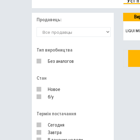
УСІ 
Ви
Продавець:
LIQUI M
Тип виробництва
Без аналогов
Стан
Новое
б/у
Термін постачання
Сегодня
Завтра