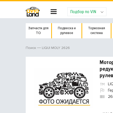
Подбор по VIN
Запчасти для
Подвеска и
Тормозная
ТО
рулевое
система
LIQUI MOLY 2626
Поиск
Мотор
редук
рулев
LI
Ге
26