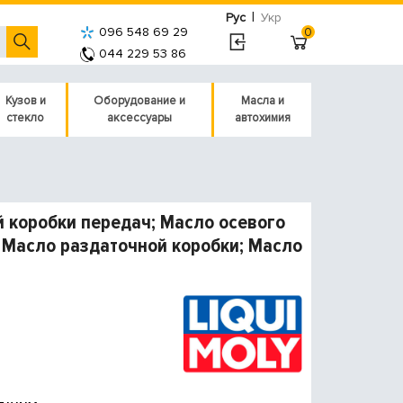
|
Рус
Укр
096 548 69 29
0
044 229 53 86
Кузов и
Оборудование и
Масла и
стекло
аксессуары
автохимия
 коробки передач; Масло осевого
 Масло раздаточной коробки; Масло