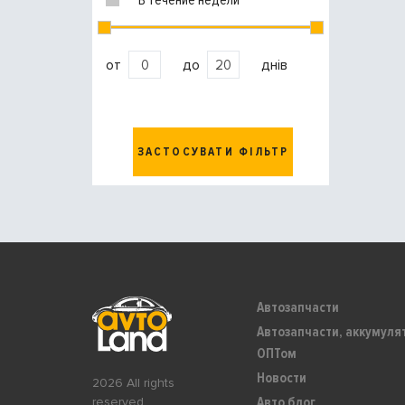
В течение недели
от
до
днів
ЗАСТОСУВАТИ ФІЛЬТР
Автозапчасти
Автозапчасти, аккумуля
ОПТом
Новости
2026 All rights
Авто блог
reserved