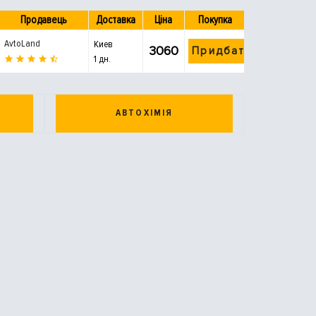
Продавець
Доставка
Ціна
Покупка
AvtoLand
Киев
3060
Придбати
1 дн.
АВТОХІМІЯ