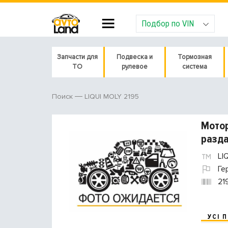
Подбор по VIN
Запчасти для
Подвеска и
Тормозная
ТО
рулевое
система
LIQUI MOLY 2195
Поиск
Мотор
разда
LI
Ге
21
УСІ 