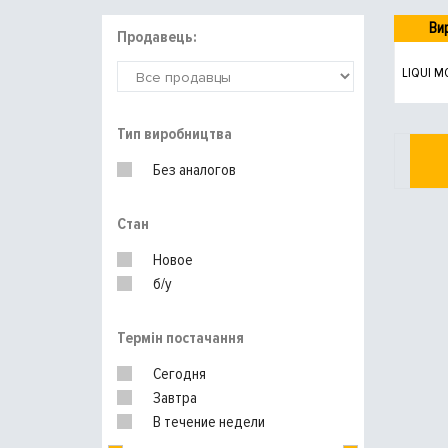
Ви
Продавець:
LIQUI M
Тип виробництва
Без аналогов
Стан
Новое
б/у
Термін постачання
Сегодня
Завтра
В течение недели