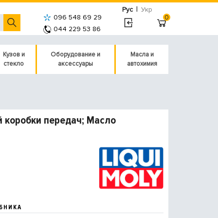
|
Рус
Укр
096 548 69 29
0
044 229 53 86
Кузов и
Оборудование и
Масла и
стекло
аксессуары
автохимия
й коробки передач; Масло
БНИКА