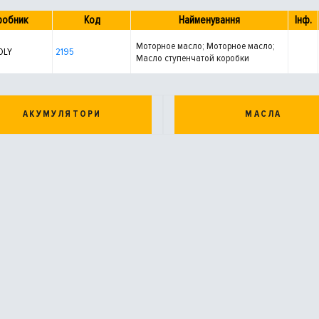
робник
Код
Найменування
Інф.
Моторное масло; Моторное масло;
OLY
2195
Масло ступенчатой коробки
передач; Масло раздаточной
коробки
АКУМУЛЯТОРИ
МАСЛА