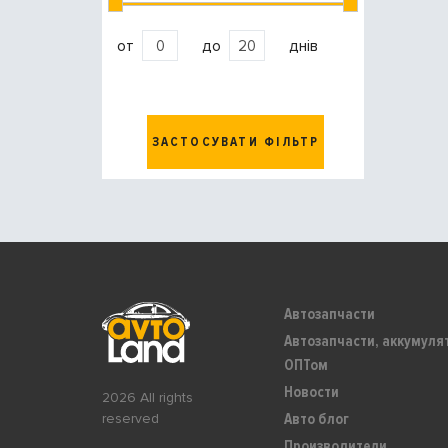
от
до
днів
ЗАСТОСУВАТИ ФІЛЬТР
Автозапчасти
Автозапчасти, аккумуля
ОПТом
Новости
2026 All rights
Авто блог
reserved
Производители