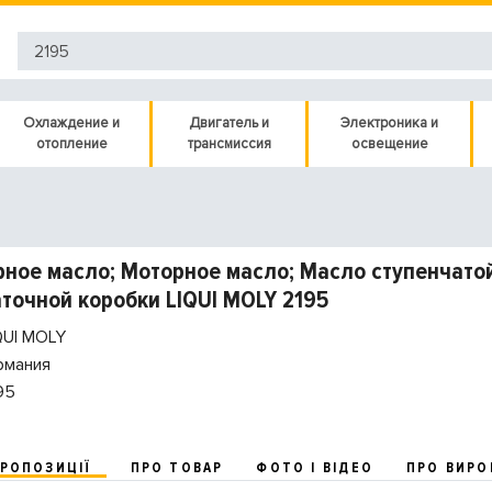
Охлаждение и
Двигатель и
Электроника и
отопление
трансмиссия
освещение
ное масло; Моторное масло; Масло ступенчато
точной коробки LIQUI MOLY 2195
QUI MOLY
рмания
95
ПРОПОЗИЦІЇ
ПРО ТОВАР
ФОТО І ВІДЕО
ПРО ВИРО