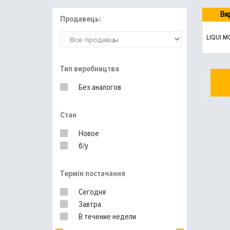
Ви
Продавець:
LIQUI M
Тип виробництва
Без аналогов
Стан
Новое
б/у
Термін постачання
Сегодня
Завтра
В течение недели