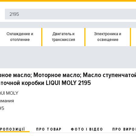
Охлаждение и
Двигатель и
Электроника и
отопление
трансмиссия
освещение
ное масло; Моторное масло; Масло ступенчато
точной коробки LIQUI MOLY 2195
QUI MOLY
рмания
95
ПРОПОЗИЦІЇ
ПРО ТОВАР
ФОТО І ВІДЕО
ПРО ВИРО