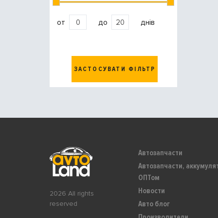
от
до
днів
ЗАСТОСУВАТИ ФІЛЬТР
Автозапчасти
Автозапчасти, аккумуля
ОПТом
Новости
2026 All rights
Авто блог
reserved
Производители