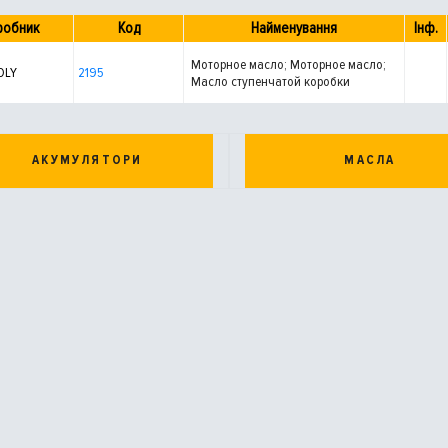
робник
Код
Найменування
Інф.
Моторное масло; Моторное масло;
OLY
2195
Масло ступенчатой коробки
передач; Масло раздаточной
коробки
АКУМУЛЯТОРИ
МАСЛА