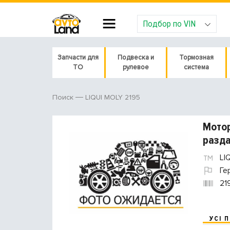
Подбор по VIN
Запчасти для
Подвеска и
Тормозная
ТО
рулевое
система
LIQUI MOLY 2195
Поиск
Мотор
разда
LI
Ге
21
УСІ 