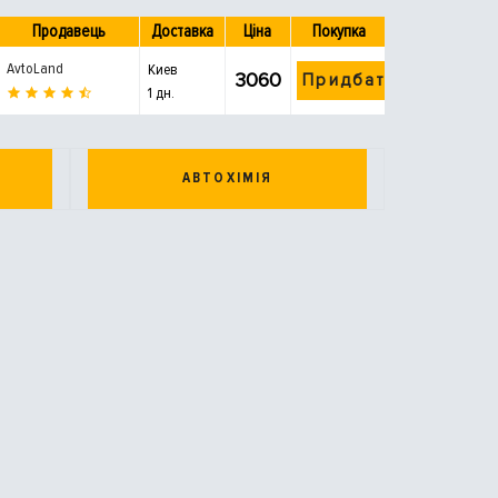
Продавець
Доставка
Ціна
Покупка
AvtoLand
Киев
3060
Придбати
1 дн.
АВТОХІМІЯ