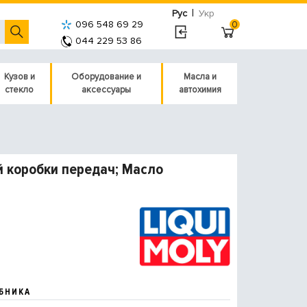
|
Рус
Укр
096 548 69 29
0
044 229 53 86
Кузов и
Оборудование и
Масла и
стекло
аксессуары
автохимия
й коробки передач; Масло
БНИКА